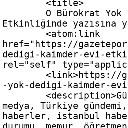
	<title>

	O Bürokrat Yok Dediği KAİMDER Evi 
Etkinliğinde yazısına yapılan
	<atom:link 
href="https://gazetepor
dedigi-kaimder-evi-etki
rel="self" type="applic
	<link>https://gazeteport.com/2016/burokrat
-yok-dedigi-kaimder-evi
	<description>Güncel Haber sitesi, siyaset, 
medya, Türkiye gündemi,
haberler, istanbul habe
durumu, memur, öğretmen