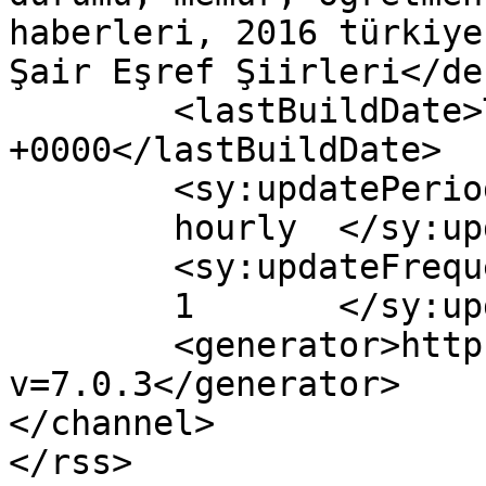
haberleri, 2016 türkiye
Şair Eşref Şiirleri</de
	<lastBuildDate>Tue, 26 Apr 2016 15:00:54 
+0000</lastBuildDate>

	<sy:updatePeriod>

	hourly	</sy:updatePeriod>

	<sy:updateFrequency>

	1	</sy:updateFrequency>

	<generator>https://wordpress.org/?
v=7.0.3</generator>

</channel>
