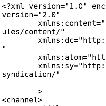
<?xml version="1.0" enc
version="2.0"

	xmlns:content="http://purl.org/rss/1.0/mod
ules/content/"

	xmlns:dc="http://purl.org/dc/elements/1.1/
"

	xmlns:atom="http://www.w3.org/2005/Atom"

	xmlns:sy="http://purl.org/rss/1.0/modules/
syndication/"

	>

<channel>
