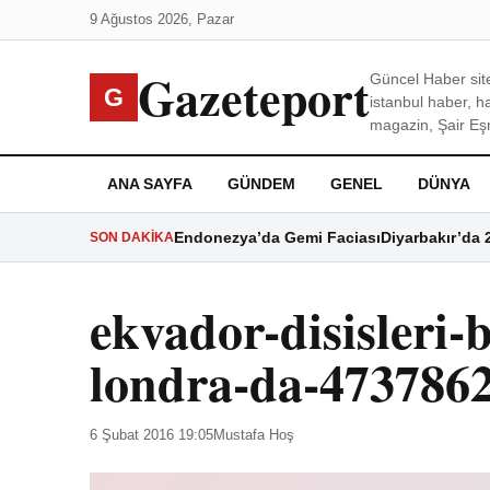
9 Ağustos 2026, Pazar
Gazeteport
Güncel Haber site
G
istanbul haber, h
magazin, Şair Eşre
ANA SAYFA
GÜNDEM
GENEL
DÜNYA
Endonezya’da Gemi Faciası
Diyarbakır’da 
SON DAKIKA
ekvador-disisleri-
londra-da-473786
6 Şubat 2016 19:05
Mustafa Hoş