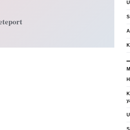
U
S
eteport
A
K
M
H
K
y
U
S