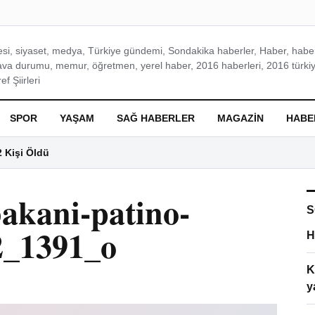
si, siyaset, medya, Türkiye gündemi, Sondakika haberler, Haber, haberl
ava durumu, memur, öğretmen, yerel haber, 2016 haberleri, 2016 türkiy
f Şiirleri
SPOR
YAŞAM
SAĞ HABERLER
MAGAZIN
HABE
2 Kişi Öldü
bakani-patino-
S
2_1391_o
H
K
y