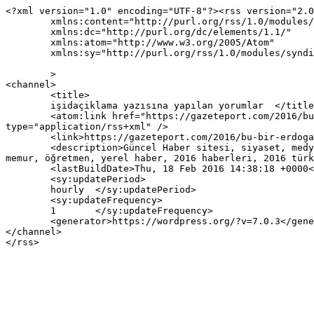
<?xml version="1.0" encoding="UTF-8"?><rss version="2.0
	xmlns:content="http://purl.org/rss/1.0/modules/content/"

	xmlns:dc="http://purl.org/dc/elements/1.1/"

	xmlns:atom="http://www.w3.org/2005/Atom"

	xmlns:sy="http://purl.org/rss/1.0/modules/syndication/"

	>

<channel>

	<title>

	işidaçiklama yazısına yapılan yorumlar	</title>

	<atom:link href="https://gazeteport.com/2016/bu-bir-erdogan-yonetimi-desifresidir-ulkeyi-cehenneme-ceviren-kronoloji-22658/isidaciklama/feed/" rel="self" 
type="application/rss+xml" />

	<link>https://gazeteport.com/2016/bu-bir-erdogan-yonetimi-desifresidir-ulkeyi-cehenneme-ceviren-kronoloji-22658/isidaciklama/</link>

	<description>Güncel Haber sitesi, siyaset, medya, Türkiye gündemi, Sondakika haberler, Haber, haberler, istanbul haberleri, istanbul haber, hava durumu, 
memur, öğretmen, yerel haber, 2016 haberleri, 2016 türk
	<lastBuildDate>Thu, 18 Feb 2016 14:38:18 +0000</lastBuildDate>

	<sy:updatePeriod>

	hourly	</sy:updatePeriod>

	<sy:updateFrequency>

	1	</sy:updateFrequency>

	<generator>https://wordpress.org/?v=7.0.3</generator>

</channel>
