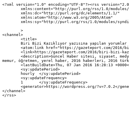
<?xml version="1.0" encoding="UTF-8"?><rss version="2.0
	xmlns:content="http://purl.org/rss/1.0/modules/content/"

	xmlns:dc="http://purl.org/dc/elements/1.1/"

	xmlns:atom="http://www.w3.org/2005/Atom"

	xmlns:sy="http://purl.org/rss/1.0/modules/syndication/"

	>

<channel>

	<title>

	Biri Bizi Kazıklıyor yazısına yapılan yorumlar	</title>

	<atom:link href="https://gazeteport.com/2016/biri-bizi-kazikliyor-11690/feed/" rel="self" type="application/rss+xml" />

	<link>https://gazeteport.com/2016/biri-bizi-kazikliyor-11690/</link>

	<description>Güncel Haber sitesi, siyaset, medya, Türkiye gündemi, Sondakika haberler, Haber, haberler, istanbul haberleri, istanbul haber, hava durumu, 
memur, öğretmen, yerel haber, 2016 haberleri, 2016 türk
	<lastBuildDate>Thu, 07 Jan 2016 16:28:13 +0000</lastBuildDate>

	<sy:updatePeriod>

	hourly	</sy:updatePeriod>

	<sy:updateFrequency>

	1	</sy:updateFrequency>

	<generator>https://wordpress.org/?v=7.0.2</generator>

</channel>
