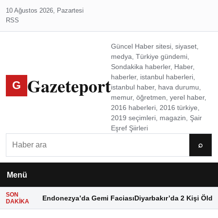
10 Ağustos 2026, Pazartesi
RSS
Güncel Haber sitesi, siyaset,
medya, Türkiye gündemi,
Sondakika haberler, Haber,
Gazeteport
haberler, istanbul haberleri,
G
istanbul haber, hava durumu,
memur, öğretmen, yerel haber,
2016 haberleri, 2016 türkiye,
2019 seçimleri, magazin, Şair
Eşref Şiirleri
Ara
⌕
Menü
SON
Endonezya’da Gemi Faciası
Diyarbakır’da 2 Kişi Öldü
DAKIKA