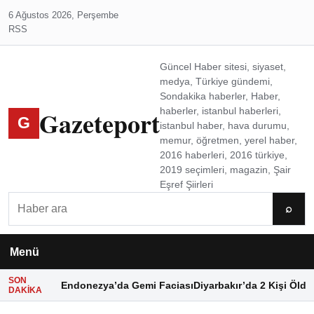
6 Ağustos 2026, Perşembe
RSS
Güncel Haber sitesi, siyaset,
medya, Türkiye gündemi,
Sondakika haberler, Haber,
Gazeteport
haberler, istanbul haberleri,
G
istanbul haber, hava durumu,
memur, öğretmen, yerel haber,
2016 haberleri, 2016 türkiye,
2019 seçimleri, magazin, Şair
Eşref Şiirleri
Ara
⌕
Menü
SON
Endonezya’da Gemi Faciası
Diyarbakır’da 2 Kişi Öldü
DAKIKA