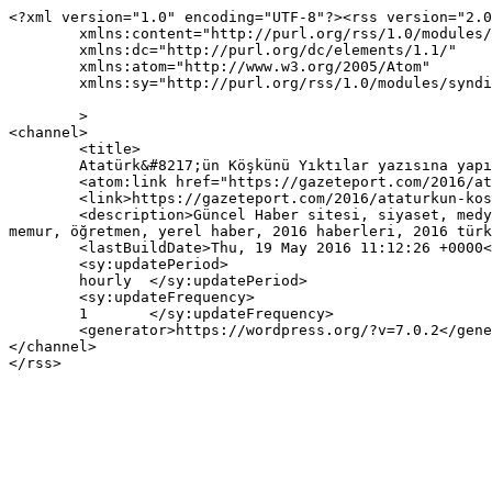
<?xml version="1.0" encoding="UTF-8"?><rss version="2.0
	xmlns:content="http://purl.org/rss/1.0/modules/content/"

	xmlns:dc="http://purl.org/dc/elements/1.1/"

	xmlns:atom="http://www.w3.org/2005/Atom"

	xmlns:sy="http://purl.org/rss/1.0/modules/syndication/"

	>

<channel>

	<title>

	Atatürk&#8217;ün Köşkünü Yıktılar yazısına yapılan yorumlar	</title>

	<atom:link href="https://gazeteport.com/2016/ataturkun-koskunu-yiktilar-46543/feed/" rel="self" type="application/rss+xml" />

	<link>https://gazeteport.com/2016/ataturkun-koskunu-yiktilar-46543/</link>

	<description>Güncel Haber sitesi, siyaset, medya, Türkiye gündemi, Sondakika haberler, Haber, haberler, istanbul haberleri, istanbul haber, hava durumu, 
memur, öğretmen, yerel haber, 2016 haberleri, 2016 türk
	<lastBuildDate>Thu, 19 May 2016 11:12:26 +0000</lastBuildDate>

	<sy:updatePeriod>

	hourly	</sy:updatePeriod>

	<sy:updateFrequency>

	1	</sy:updateFrequency>

	<generator>https://wordpress.org/?v=7.0.2</generator>

</channel>
