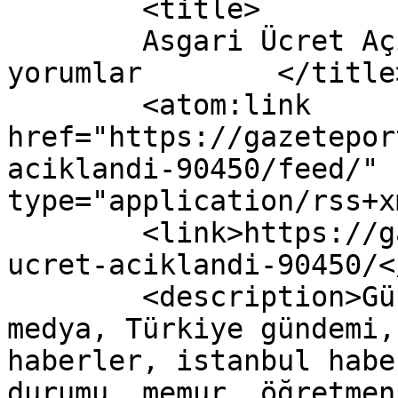
	<title>

	Asgari Ücret Açıklandı yazısına yapılan 
yorumlar	</title>

	<atom:link 
href="https://gazetepor
aciklandi-90450/feed/" 
type="application/rss+x
	<link>https://gazeteport.com/2016/asgari-
ucret-aciklandi-90450/<
	<description>Güncel Haber sitesi, siyaset, 
medya, Türkiye gündemi,
haberler, istanbul habe
durumu, memur, öğretmen