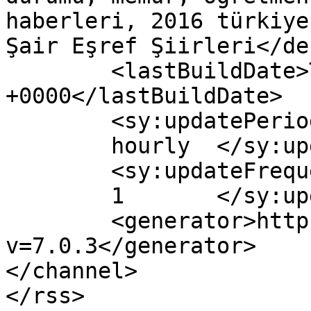
haberleri, 2016 türkiye
Şair Eşref Şiirleri</de
	<lastBuildDate>Thu, 29 Dec 2016 08:46:58 
+0000</lastBuildDate>

	<sy:updatePeriod>

	hourly	</sy:updatePeriod>

	<sy:updateFrequency>

	1	</sy:updateFrequency>

	<generator>https://wordpress.org/?
v=7.0.3</generator>

</channel>
