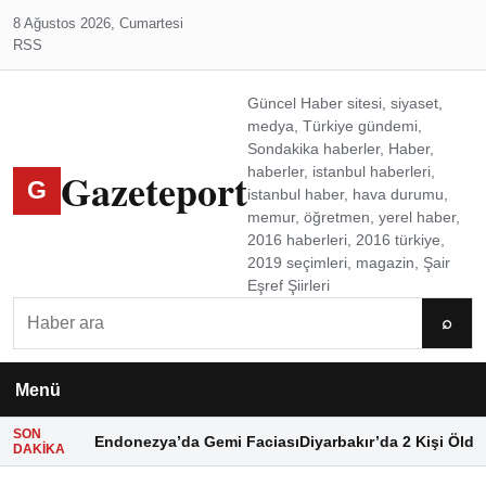
8 Ağustos 2026, Cumartesi
RSS
Güncel Haber sitesi, siyaset,
medya, Türkiye gündemi,
Sondakika haberler, Haber,
Gazeteport
haberler, istanbul haberleri,
G
istanbul haber, hava durumu,
memur, öğretmen, yerel haber,
2016 haberleri, 2016 türkiye,
2019 seçimleri, magazin, Şair
Eşref Şiirleri
Ara
⌕
Menü
SON
Endonezya’da Gemi Faciası
Diyarbakır’da 2 Kişi Öldü
DAKIKA