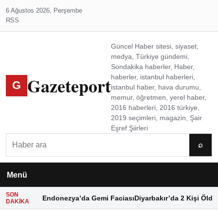
6 Ağustos 2026, Perşembe
RSS
Güncel Haber sitesi, siyaset,
medya, Türkiye gündemi,
Sondakika haberler, Haber,
Gazeteport
haberler, istanbul haberleri,
G
istanbul haber, hava durumu,
memur, öğretmen, yerel haber,
2016 haberleri, 2016 türkiye,
2019 seçimleri, magazin, Şair
Eşref Şiirleri
Ara
⌕
Menü
SON
Endonezya’da Gemi Faciası
Diyarbakır’da 2 Kişi Öldü
DAKIKA