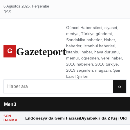
6 Ağustos 2026, Perşembe
RSS
Güncel Haber sitesi, siyaset,
medya, Türkiye gündemi,
Sondakika haberler, Haber,
Gazeteport
haberler, istanbul haberleri,
G
istanbul haber, hava durumu,
memur, öğretmen, yerel haber,
2016 haberleri, 2016 türkiye,
2019 seçimleri, magazin, Şair
Eşref Şiirleri
Ara
⌕
Menü
SON
Endonezya’da Gemi Faciası
Diyarbakır’da 2 Kişi Öldü
DAKIKA