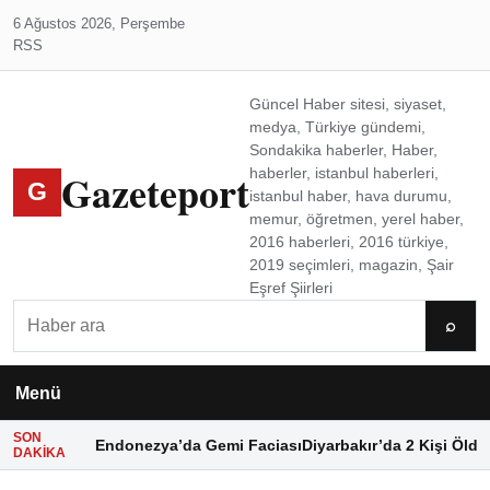
6 Ağustos 2026, Perşembe
RSS
Güncel Haber sitesi, siyaset,
medya, Türkiye gündemi,
Sondakika haberler, Haber,
Gazeteport
haberler, istanbul haberleri,
G
istanbul haber, hava durumu,
memur, öğretmen, yerel haber,
2016 haberleri, 2016 türkiye,
2019 seçimleri, magazin, Şair
Eşref Şiirleri
Ara
⌕
Menü
SON
Endonezya’da Gemi Faciası
Diyarbakır’da 2 Kişi Öldü
DAKIKA