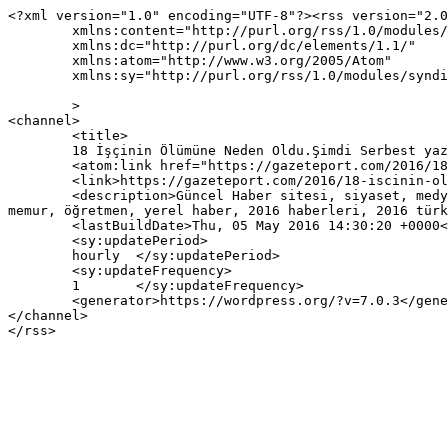
<?xml version="1.0" encoding="UTF-8"?><rss version="2.0
	xmlns:content="http://purl.org/rss/1.0/modules/content/"

	xmlns:dc="http://purl.org/dc/elements/1.1/"

	xmlns:atom="http://www.w3.org/2005/Atom"

	xmlns:sy="http://purl.org/rss/1.0/modules/syndication/"

	>

<channel>

	<title>

	18 İşçinin Ölümüne Neden Oldu.Şimdi Serbest yazısına yapılan yorumlar	</title>

	<atom:link href="https://gazeteport.com/2016/18-iscinin-olumune-oldu-simdi-serbest-42805/feed/" rel="self" type="application/rss+xml" />

	<link>https://gazeteport.com/2016/18-iscinin-olumune-oldu-simdi-serbest-42805/</link>

	<description>Güncel Haber sitesi, siyaset, medya, Türkiye gündemi, Sondakika haberler, Haber, haberler, istanbul haberleri, istanbul haber, hava durumu, 
memur, öğretmen, yerel haber, 2016 haberleri, 2016 türk
	<lastBuildDate>Thu, 05 May 2016 14:30:20 +0000</lastBuildDate>

	<sy:updatePeriod>

	hourly	</sy:updatePeriod>

	<sy:updateFrequency>

	1	</sy:updateFrequency>

	<generator>https://wordpress.org/?v=7.0.3</generator>

</channel>
