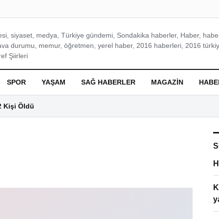
si, siyaset, medya, Türkiye gündemi, Sondakika haberler, Haber, haberl
ava durumu, memur, öğretmen, yerel haber, 2016 haberleri, 2016 türkiy
f Şiirleri
SPOR
YAŞAM
SAĞ HABERLER
MAGAZIN
HABE
2 Kişi Öldü
S
H
K
y