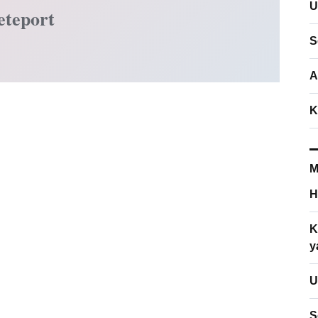
U
eteport
S
A
K
M
H
K
y
U
S