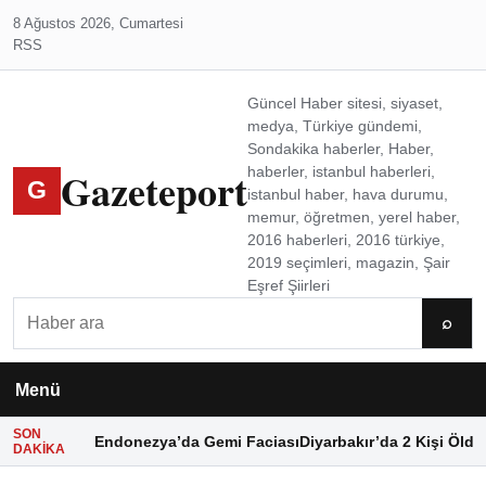
8 Ağustos 2026, Cumartesi
RSS
Güncel Haber sitesi, siyaset,
medya, Türkiye gündemi,
Sondakika haberler, Haber,
Gazeteport
haberler, istanbul haberleri,
G
istanbul haber, hava durumu,
memur, öğretmen, yerel haber,
2016 haberleri, 2016 türkiye,
2019 seçimleri, magazin, Şair
Eşref Şiirleri
Ara
⌕
Menü
SON
Endonezya’da Gemi Faciası
Diyarbakır’da 2 Kişi Öldü
DAKIKA