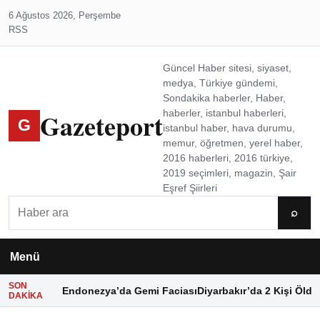
6 Ağustos 2026, Perşembe
RSS
Güncel Haber sitesi, siyaset,
medya, Türkiye gündemi,
Sondakika haberler, Haber,
Gazeteport
haberler, istanbul haberleri,
G
istanbul haber, hava durumu,
memur, öğretmen, yerel haber,
2016 haberleri, 2016 türkiye,
2019 seçimleri, magazin, Şair
Eşref Şiirleri
Ara
⌕
Menü
SON
Endonezya’da Gemi Faciası
Diyarbakır’da 2 Kişi Öldü
DAKIKA