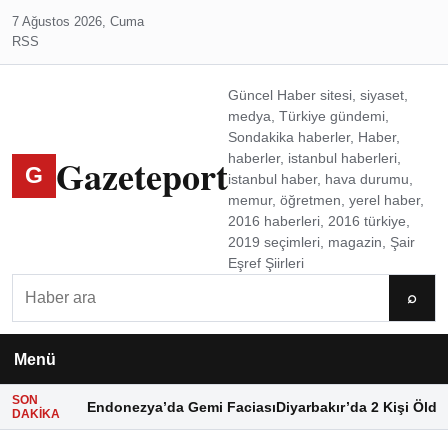
7 Ağustos 2026, Cuma
RSS
Güncel Haber sitesi, siyaset,
medya, Türkiye gündemi,
Sondakika haberler, Haber,
Gazeteport
haberler, istanbul haberleri,
G
istanbul haber, hava durumu,
memur, öğretmen, yerel haber,
2016 haberleri, 2016 türkiye,
2019 seçimleri, magazin, Şair
Eşref Şiirleri
Ara
⌕
Menü
SON
Endonezya’da Gemi Faciası
Diyarbakır’da 2 Kişi Öldü
DAKIKA