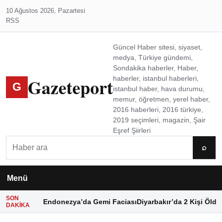
10 Ağustos 2026, Pazartesi
RSS
Güncel Haber sitesi, siyaset,
medya, Türkiye gündemi,
Sondakika haberler, Haber,
Gazeteport
haberler, istanbul haberleri,
G
istanbul haber, hava durumu,
memur, öğretmen, yerel haber,
2016 haberleri, 2016 türkiye,
2019 seçimleri, magazin, Şair
Eşref Şiirleri
Ara
⌕
Menü
SON
Endonezya’da Gemi Faciası
Diyarbakır’da 2 Kişi Öldü
DAKIKA