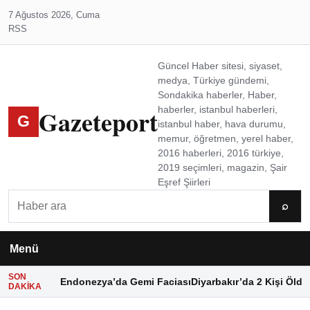
7 Ağustos 2026, Cuma
RSS
Güncel Haber sitesi, siyaset,
medya, Türkiye gündemi,
Sondakika haberler, Haber,
Gazeteport
haberler, istanbul haberleri,
G
istanbul haber, hava durumu,
memur, öğretmen, yerel haber,
2016 haberleri, 2016 türkiye,
2019 seçimleri, magazin, Şair
Eşref Şiirleri
Ara
⌕
Menü
SON
Endonezya’da Gemi Faciası
Diyarbakır’da 2 Kişi Öldü
DAKIKA