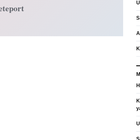
U
eteport
S
A
K
M
H
K
y
U
S