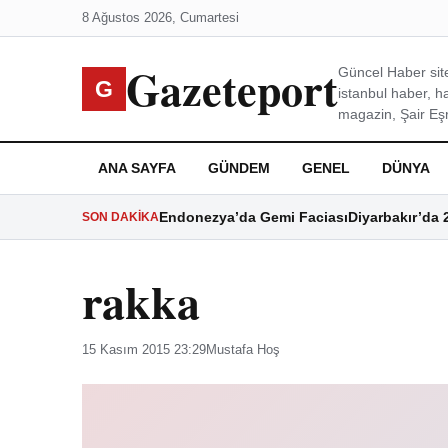
8 Ağustos 2026, Cumartesi
Gazeteport
Güncel Haber site
G
istanbul haber, h
magazin, Şair Eşre
ANA SAYFA
GÜNDEM
GENEL
DÜNYA
Endonezya’da Gemi Faciası
Diyarbakır’da 
SON DAKIKA
rakka
15 Kasım 2015 23:29
Mustafa Hoş