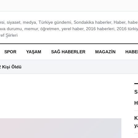
si, siyaset, medya, Türkiye gündemi, Sondakika haberler, Haber, haberl
ava durumu, memur, öğretmen, yerel haber, 2016 haberleri, 2016 türkiy
f Şiirleri
SPOR
YAŞAM
SAĞ HABERLER
MAGAZIN
HABE
2 Kişi Öldü
S
H
K
y