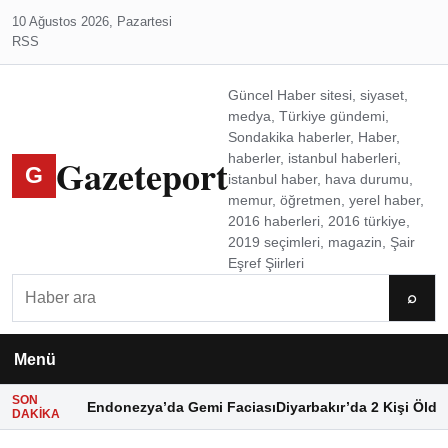
10 Ağustos 2026, Pazartesi
RSS
Güncel Haber sitesi, siyaset,
medya, Türkiye gündemi,
Sondakika haberler, Haber,
Gazeteport
haberler, istanbul haberleri,
G
istanbul haber, hava durumu,
memur, öğretmen, yerel haber,
2016 haberleri, 2016 türkiye,
2019 seçimleri, magazin, Şair
Eşref Şiirleri
Ara
⌕
Menü
SON
Endonezya’da Gemi Faciası
Diyarbakır’da 2 Kişi Öldü
DAKIKA