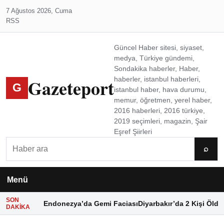
7 Ağustos 2026, Cuma
RSS
Güncel Haber sitesi, siyaset,
medya, Türkiye gündemi,
Sondakika haberler, Haber,
Gazeteport
haberler, istanbul haberleri,
G
istanbul haber, hava durumu,
memur, öğretmen, yerel haber,
2016 haberleri, 2016 türkiye,
2019 seçimleri, magazin, Şair
Eşref Şiirleri
Ara
⌕
Menü
SON
Endonezya’da Gemi Faciası
Diyarbakır’da 2 Kişi Öldü
DAKIKA