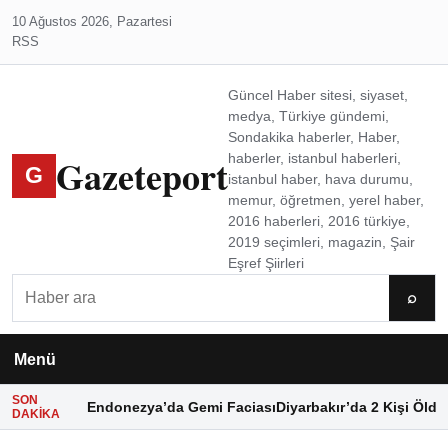
10 Ağustos 2026, Pazartesi
RSS
Güncel Haber sitesi, siyaset,
medya, Türkiye gündemi,
Sondakika haberler, Haber,
Gazeteport
haberler, istanbul haberleri,
G
istanbul haber, hava durumu,
memur, öğretmen, yerel haber,
2016 haberleri, 2016 türkiye,
2019 seçimleri, magazin, Şair
Eşref Şiirleri
Ara
⌕
Menü
SON
Endonezya’da Gemi Faciası
Diyarbakır’da 2 Kişi Öldü
DAKIKA