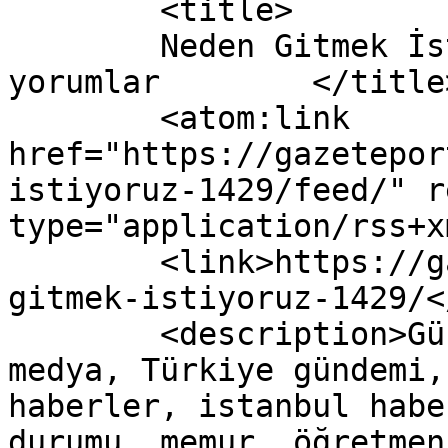
	<title>

	Neden Gitmek İstiyoruz? yazısına yapılan 
yorumlar	</title>

	<atom:link 
href="https://gazetepor
istiyoruz-1429/feed/" r
type="application/rss+x
	<link>https://gazeteport.com/2015/neden-
gitmek-istiyoruz-1429/<
	<description>Güncel Haber sitesi, siyaset, 
medya, Türkiye gündemi,
haberler, istanbul habe
durumu, memur, öğretmen