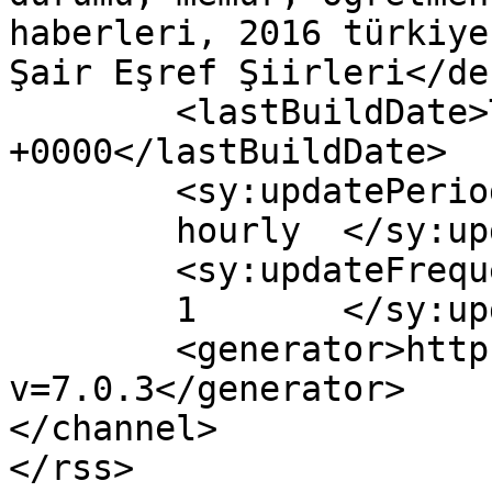
haberleri, 2016 türkiye
Şair Eşref Şiirleri</de
	<lastBuildDate>Thu, 05 Nov 2015 02:00:44 
+0000</lastBuildDate>

	<sy:updatePeriod>

	hourly	</sy:updatePeriod>

	<sy:updateFrequency>

	1	</sy:updateFrequency>

	<generator>https://wordpress.org/?
v=7.0.3</generator>

</channel>
