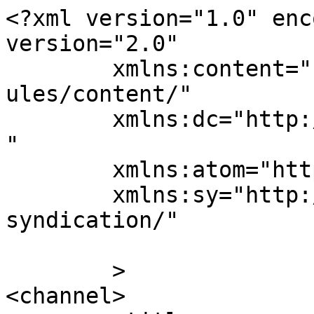
<?xml version="1.0" enc
version="2.0"

	xmlns:content="http://purl.org/rss/1.0/mod
ules/content/"

	xmlns:dc="http://purl.org/dc/elements/1.1/
"

	xmlns:atom="http://www.w3.org/2005/Atom"

	xmlns:sy="http://purl.org/rss/1.0/modules/
syndication/"

	>

<channel>
