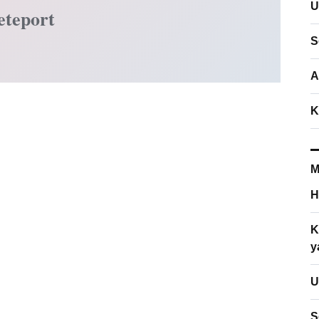
U
eteport
S
A
K
M
H
K
y
U
S