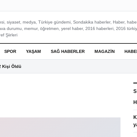
si, siyaset, medya, Türkiye gündemi, Sondakika haberler, Haber, haberl
ava durumu, memur, öğretmen, yerel haber, 2016 haberleri, 2016 türkiy
f Şiirleri
SPOR
YAŞAM
SAĞ HABERLER
MAGAZIN
HABE
2 Kişi Öldü
S
H
K
y