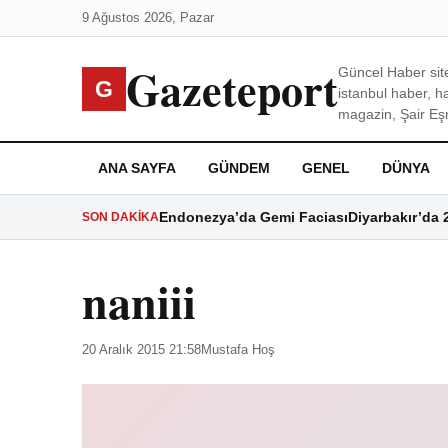
9 Ağustos 2026, Pazar
Gazeteport
Güncel Haber site
G
istanbul haber, h
magazin, Şair Eşre
ANA SAYFA
GÜNDEM
GENEL
DÜNYA
Endonezya’da Gemi Faciası
Diyarbakır’da 
SON DAKIKA
naniii
20 Aralık 2015 21:58
Mustafa Hoş