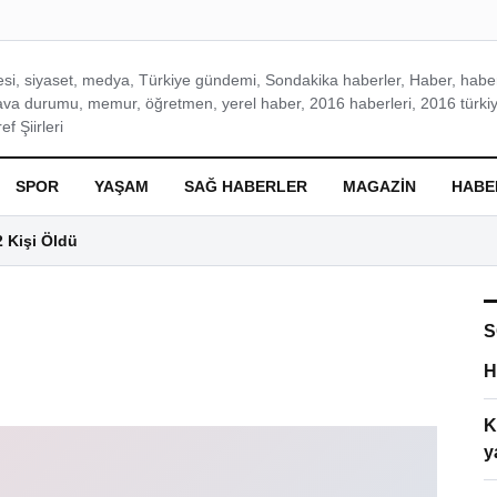
si, siyaset, medya, Türkiye gündemi, Sondakika haberler, Haber, haberl
ava durumu, memur, öğretmen, yerel haber, 2016 haberleri, 2016 türkiy
f Şiirleri
SPOR
YAŞAM
SAĞ HABERLER
MAGAZIN
HABE
2 Kişi Öldü
S
H
K
y