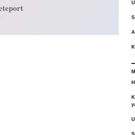
U
eteport
S
A
K
M
H
K
y
U
S