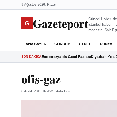
9 Ağustos 2026, Pazar
Gazeteport
Güncel Haber site
G
istanbul haber, h
magazin, Şair Eşre
ANA SAYFA
GÜNDEM
GENEL
DÜNYA
Endonezya’da Gemi Faciası
Diyarbakır’da 
SON DAKIKA
ofis-gaz
8 Aralık 2015 16:46
Mustafa Hoş