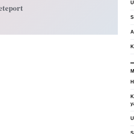
U
eteport
S
A
K
M
H
K
y
U
S