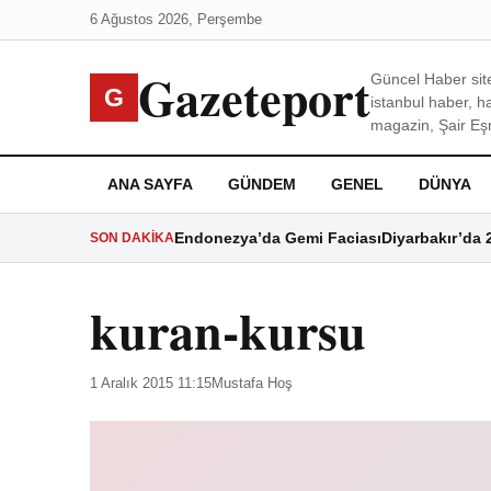
6 Ağustos 2026, Perşembe
Gazeteport
Güncel Haber site
G
istanbul haber, h
magazin, Şair Eşre
ANA SAYFA
GÜNDEM
GENEL
DÜNYA
Endonezya’da Gemi Faciası
Diyarbakır’da 
SON DAKIKA
kuran-kursu
1 Aralık 2015 11:15
Mustafa Hoş