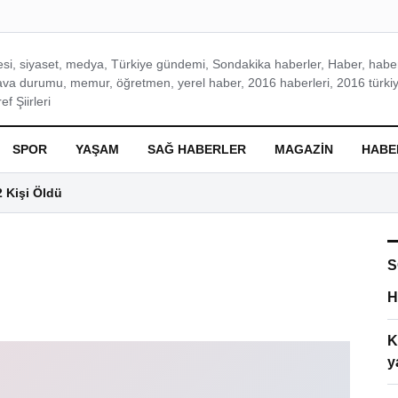
si, siyaset, medya, Türkiye gündemi, Sondakika haberler, Haber, haberl
ava durumu, memur, öğretmen, yerel haber, 2016 haberleri, 2016 türkiy
f Şiirleri
SPOR
YAŞAM
SAĞ HABERLER
MAGAZIN
HABE
2 Kişi Öldü
S
H
K
y