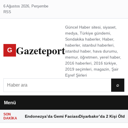
6 Ağustos 2026, Perşembe
RSS
Güncel Haber sitesi, siyaset,
medya, Türkiye gündemi,
Sondakika haberler, Haber,
Gazeteport
haberler, istanbul haberleri,
G
istanbul haber, hava durumu,
memur, öğretmen, yerel haber,
2016 haberleri, 2016 türkiye,
2019 seçimleri, magazin, Şair
Eşref Şiirleri
Ara
⌕
Menü
SON
Endonezya’da Gemi Faciası
Diyarbakır’da 2 Kişi Öldü
DAKIKA