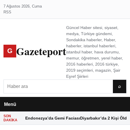
7 Ağustos 2026, Cuma
RSS
Güncel Haber sitesi, siyaset,
medya, Türkiye gündemi,
Sondakika haberler, Haber,
Gazeteport
haberler, istanbul haberleri,
G
istanbul haber, hava durumu,
memur, öğretmen, yerel haber,
2016 haberleri, 2016 türkiye,
2019 seçimleri, magazin, Şair
Eşref Şiirleri
Ara
⌕
Menü
SON
Endonezya’da Gemi Faciası
Diyarbakır’da 2 Kişi Öldü
DAKIKA