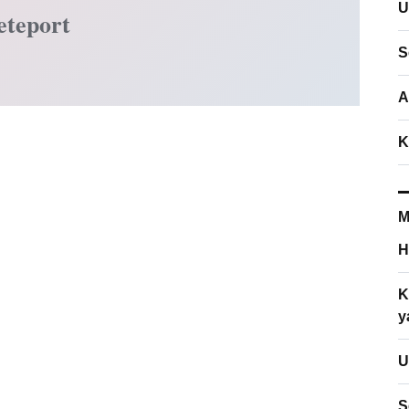
U
eteport
S
A
K
M
H
K
y
U
S