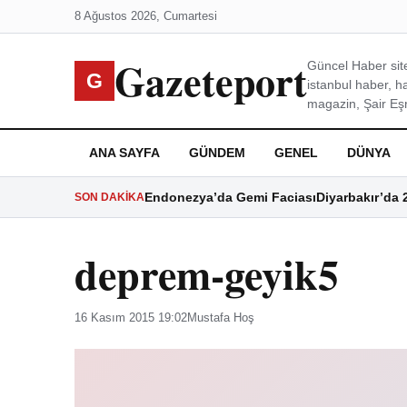
8 Ağustos 2026, Cumartesi
Gazeteport
Güncel Haber site
G
istanbul haber, h
magazin, Şair Eşre
ANA SAYFA
GÜNDEM
GENEL
DÜNYA
Endonezya’da Gemi Faciası
Diyarbakır’da 
SON DAKIKA
deprem-geyik5
16 Kasım 2015 19:02
Mustafa Hoş