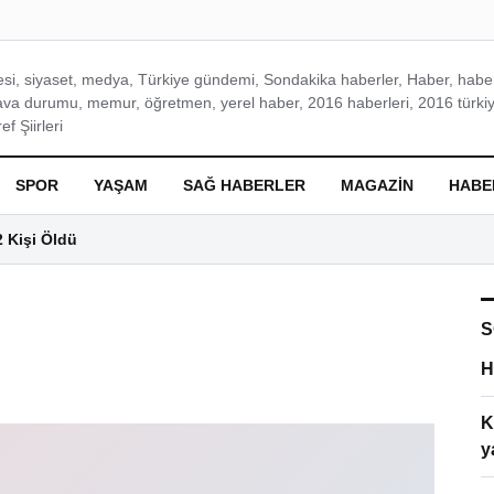
si, siyaset, medya, Türkiye gündemi, Sondakika haberler, Haber, haberl
ava durumu, memur, öğretmen, yerel haber, 2016 haberleri, 2016 türkiy
f Şiirleri
SPOR
YAŞAM
SAĞ HABERLER
MAGAZIN
HABE
2 Kişi Öldü
S
H
K
y