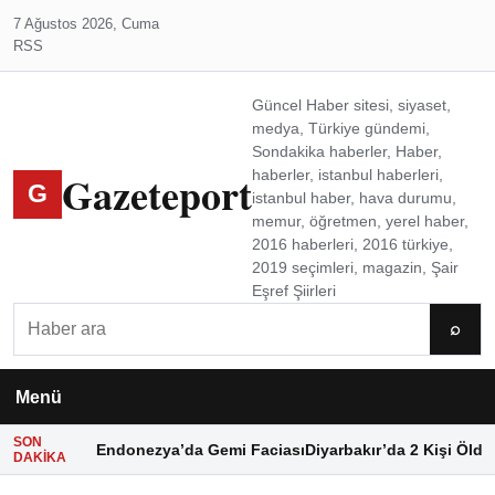
7 Ağustos 2026, Cuma
RSS
Güncel Haber sitesi, siyaset,
medya, Türkiye gündemi,
Sondakika haberler, Haber,
Gazeteport
haberler, istanbul haberleri,
G
istanbul haber, hava durumu,
memur, öğretmen, yerel haber,
2016 haberleri, 2016 türkiye,
2019 seçimleri, magazin, Şair
Eşref Şiirleri
Ara
⌕
Menü
SON
Endonezya’da Gemi Faciası
Diyarbakır’da 2 Kişi Öldü
DAKIKA