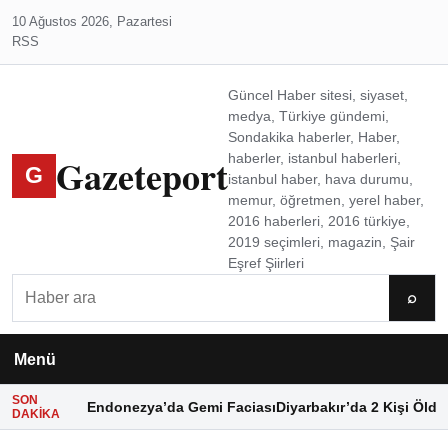
10 Ağustos 2026, Pazartesi
RSS
Güncel Haber sitesi, siyaset,
medya, Türkiye gündemi,
Sondakika haberler, Haber,
Gazeteport
haberler, istanbul haberleri,
G
istanbul haber, hava durumu,
memur, öğretmen, yerel haber,
2016 haberleri, 2016 türkiye,
2019 seçimleri, magazin, Şair
Eşref Şiirleri
Ara
⌕
Menü
SON
Endonezya’da Gemi Faciası
Diyarbakır’da 2 Kişi Öldü
DAKIKA