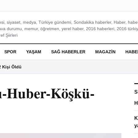
si, siyaset, medya, Türkiye gündemi, Sondakika haberler, Haber, haberl
ava durumu, memur, öğretmen, yerel haber, 2016 haberleri, 2016 türkiy
f Şiirleri
SPOR
YAŞAM
SAĞ HABERLER
MAGAZIN
HABE
2 Kişi Öldü
ı-Huber-Köşkü-
S
H
K
y