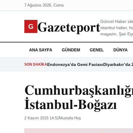
7 Ağustos 2026, Cuma
Gazeteport
Güncel Haber site
G
istanbul haber, h
magazin, Şair Eşre
ANA SAYFA
GÜNDEM
GENEL
DÜNYA
Endonezya’da Gemi Faciası
Diyarbakır’da 
SON DAKIKA
Cumhurbaşkanlığ
İstanbul-Boğazı
2 Kasım 2015 14:52
Mustafa Hoş