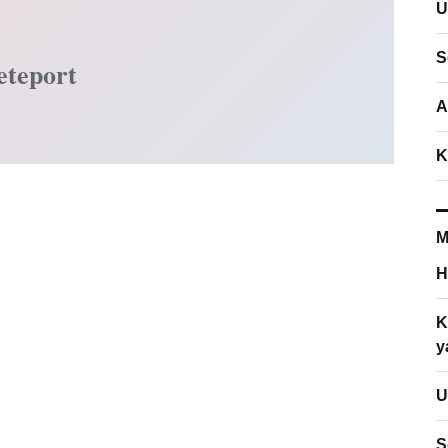
U
S
eteport
A
K
M
H
K
y
U
S