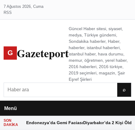
7 Ağustos 2026, Cuma
RSS
Güncel Haber sitesi, siyaset,
medya, Türkiye gündemi,
Sondakika haberler, Haber,
Gazeteport
haberler, istanbul haberleri,
G
istanbul haber, hava durumu,
memur, öğretmen, yerel haber,
2016 haberleri, 2016 türkiye,
2019 seçimleri, magazin, Şair
Eşref Şiirleri
Ara
⌕
Menü
SON
Endonezya’da Gemi Faciası
Diyarbakır’da 2 Kişi Öldü
DAKIKA