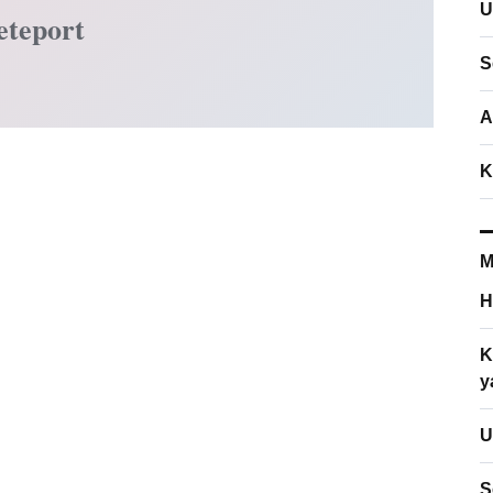
U
eteport
S
A
K
M
H
K
y
U
S