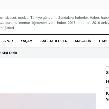
si, siyaset, medya, Türkiye gündemi, Sondakika haberler, Haber, haberl
ava durumu, memur, öğretmen, yerel haber, 2016 haberleri, 2016 türkiy
f Şiirleri
SPOR
YAŞAM
SAĞ HABERLER
MAGAZIN
HABE
2 Kişi Öldü
S
H
K
y