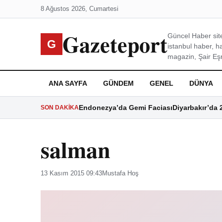
8 Ağustos 2026, Cumartesi
Gazeteport
Güncel Haber site
G
istanbul haber, h
magazin, Şair Eşre
ANA SAYFA
GÜNDEM
GENEL
DÜNYA
Endonezya’da Gemi Faciası
Diyarbakır’da 
SON DAKIKA
salman
13 Kasım 2015 09:43
Mustafa Hoş