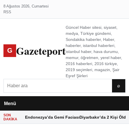
8 Ağustos 2026, Cumartesi
RSS
Güncel Haber sitesi, siyaset,
medya, Türkiye gündemi,
Sondakika haberler, Haber,
Gazeteport
haberler, istanbul haberleri,
G
istanbul haber, hava durumu,
memur, öğretmen, yerel haber,
2016 haberleri, 2016 türkiye,
2019 seçimleri, magazin, Şair
Eşref Şiirleri
Ara
⌕
Menü
SON
Endonezya’da Gemi Faciası
Diyarbakır’da 2 Kişi Öldü
DAKIKA