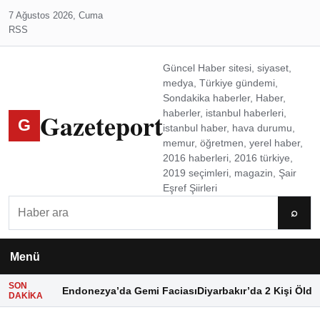
7 Ağustos 2026, Cuma
RSS
Güncel Haber sitesi, siyaset,
medya, Türkiye gündemi,
Sondakika haberler, Haber,
Gazeteport
haberler, istanbul haberleri,
G
istanbul haber, hava durumu,
memur, öğretmen, yerel haber,
2016 haberleri, 2016 türkiye,
2019 seçimleri, magazin, Şair
Eşref Şiirleri
Ara
⌕
Menü
SON
Endonezya’da Gemi Faciası
Diyarbakır’da 2 Kişi Öldü
DAKIKA