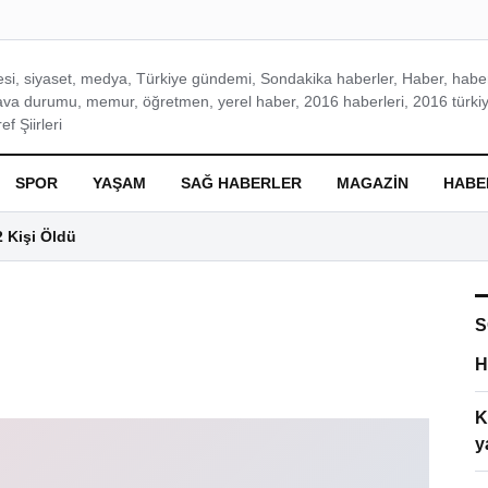
si, siyaset, medya, Türkiye gündemi, Sondakika haberler, Haber, haberl
ava durumu, memur, öğretmen, yerel haber, 2016 haberleri, 2016 türkiy
f Şiirleri
SPOR
YAŞAM
SAĞ HABERLER
MAGAZIN
HABE
2 Kişi Öldü
S
H
K
y