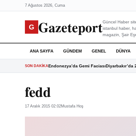
7 Ağustos 2026, Cuma
Gazeteport
Güncel Haber site
G
istanbul haber, h
magazin, Şair Eşre
ANA SAYFA
GÜNDEM
GENEL
DÜNYA
Endonezya’da Gemi Faciası
Diyarbakır’da 
SON DAKIKA
fedd
17 Aralık 2015 02:02
Mustafa Hoş