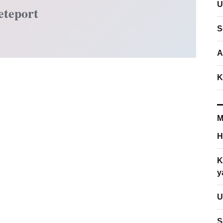
U
eteport
S
A
K
M
H
K
y
U
S