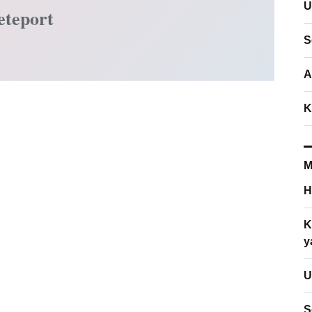
U
eteport
S
A
K
M
H
K
y
U
S