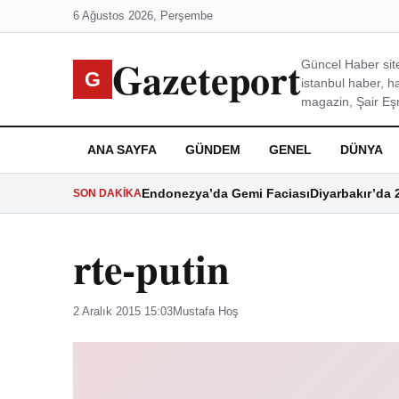
6 Ağustos 2026, Perşembe
Gazeteport
Güncel Haber site
G
istanbul haber, h
magazin, Şair Eşre
ANA SAYFA
GÜNDEM
GENEL
DÜNYA
Endonezya’da Gemi Faciası
Diyarbakır’da 
SON DAKIKA
rte-putin
2 Aralık 2015 15:03
Mustafa Hoş