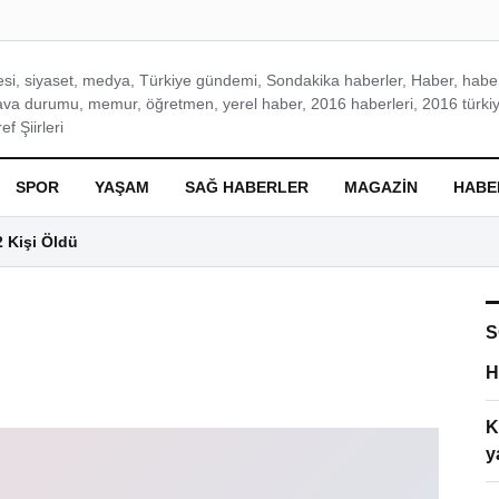
si, siyaset, medya, Türkiye gündemi, Sondakika haberler, Haber, haberl
ava durumu, memur, öğretmen, yerel haber, 2016 haberleri, 2016 türkiy
f Şiirleri
SPOR
YAŞAM
SAĞ HABERLER
MAGAZIN
HABE
2 Kişi Öldü
S
H
K
y