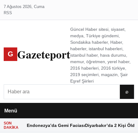
7 Ağustos 2026, Cuma
RSS
Güncel Haber sitesi, siyaset,
medya, Türkiye gündemi,
Sondakika haberler, Haber,
Gazeteport
haberler, istanbul haberleri,
G
istanbul haber, hava durumu,
memur, öğretmen, yerel haber,
2016 haberleri, 2016 türkiye,
2019 seçimleri, magazin, Şair
Eşref Şiirleri
Ara
⌕
Menü
SON
Endonezya’da Gemi Faciası
Diyarbakır’da 2 Kişi Öldü
DAKIKA