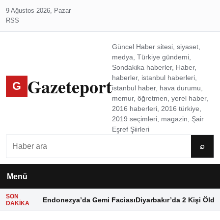
9 Ağustos 2026, Pazar
RSS
Güncel Haber sitesi, siyaset,
medya, Türkiye gündemi,
Sondakika haberler, Haber,
Gazeteport
haberler, istanbul haberleri,
G
istanbul haber, hava durumu,
memur, öğretmen, yerel haber,
2016 haberleri, 2016 türkiye,
2019 seçimleri, magazin, Şair
Eşref Şiirleri
Ara
⌕
Menü
SON
Endonezya’da Gemi Faciası
Diyarbakır’da 2 Kişi Öldü
DAKIKA