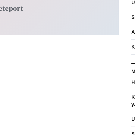
U
eteport
S
A
K
M
H
K
y
U
S