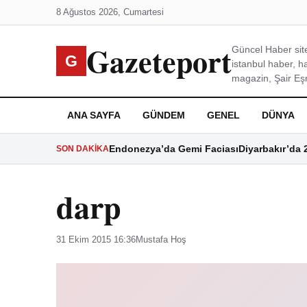
8 Ağustos 2026, Cumartesi
Gazeteport
Güncel Haber site
G
istanbul haber, h
magazin, Şair Eşre
ANA SAYFA
GÜNDEM
GENEL
DÜNYA
Endonezya’da Gemi Faciası
Diyarbakır’da 
SON DAKIKA
darp
31 Ekim 2015 16:36
Mustafa Hoş