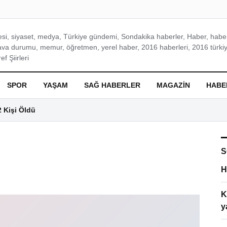
si, siyaset, medya, Türkiye gündemi, Sondakika haberler, Haber, haberl
ava durumu, memur, öğretmen, yerel haber, 2016 haberleri, 2016 türkiy
f Şiirleri
SPOR
YAŞAM
SAĞ HABERLER
MAGAZIN
HABE
2 Kişi Öldü
S
H
K
y