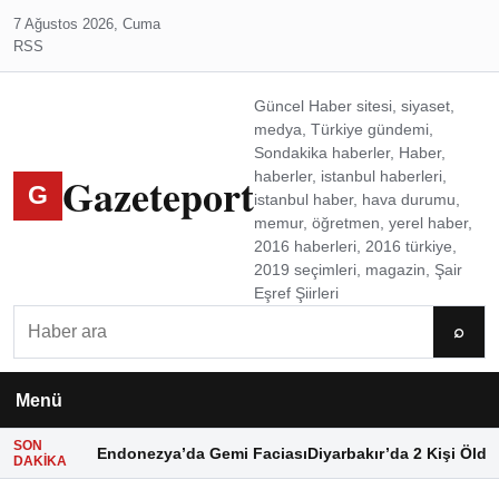
7 Ağustos 2026, Cuma
RSS
Güncel Haber sitesi, siyaset,
medya, Türkiye gündemi,
Sondakika haberler, Haber,
Gazeteport
haberler, istanbul haberleri,
G
istanbul haber, hava durumu,
memur, öğretmen, yerel haber,
2016 haberleri, 2016 türkiye,
2019 seçimleri, magazin, Şair
Eşref Şiirleri
Ara
⌕
Menü
SON
Endonezya’da Gemi Faciası
Diyarbakır’da 2 Kişi Öldü
DAKIKA