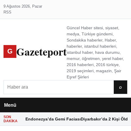
9 Ağustos 2026, Pazar
RSS
Güncel Haber sitesi, siyaset,
medya, Türkiye gündemi,
Sondakika haberler, Haber,
Gazeteport
haberler, istanbul haberleri,
G
istanbul haber, hava durumu,
memur, öğretmen, yerel haber,
2016 haberleri, 2016 türkiye,
2019 seçimleri, magazin, Şair
Eşref Şiirleri
Ara
⌕
Menü
SON
Endonezya’da Gemi Faciası
Diyarbakır’da 2 Kişi Öldü
DAKIKA