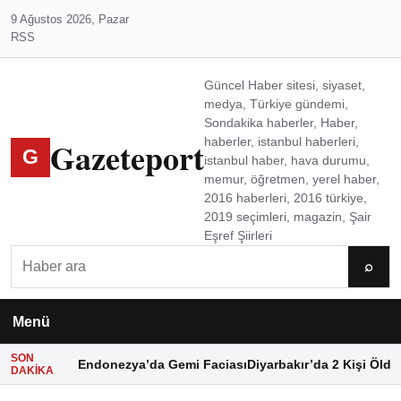
9 Ağustos 2026, Pazar
RSS
Güncel Haber sitesi, siyaset,
medya, Türkiye gündemi,
Sondakika haberler, Haber,
Gazeteport
haberler, istanbul haberleri,
G
istanbul haber, hava durumu,
memur, öğretmen, yerel haber,
2016 haberleri, 2016 türkiye,
2019 seçimleri, magazin, Şair
Eşref Şiirleri
Ara
⌕
Menü
SON
Endonezya’da Gemi Faciası
Diyarbakır’da 2 Kişi Öldü
DAKIKA