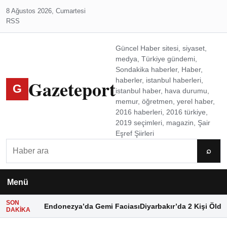
8 Ağustos 2026, Cumartesi
RSS
Güncel Haber sitesi, siyaset,
medya, Türkiye gündemi,
Sondakika haberler, Haber,
Gazeteport
haberler, istanbul haberleri,
G
istanbul haber, hava durumu,
memur, öğretmen, yerel haber,
2016 haberleri, 2016 türkiye,
2019 seçimleri, magazin, Şair
Eşref Şiirleri
Ara
⌕
Menü
SON
Endonezya’da Gemi Faciası
Diyarbakır’da 2 Kişi Öldü
DAKIKA