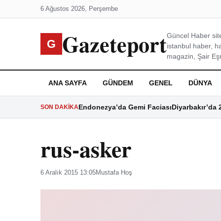
6 Ağustos 2026, Perşembe
Gazeteport
Güncel Haber site
G
istanbul haber, h
magazin, Şair Eşre
ANA SAYFA
GÜNDEM
GENEL
DÜNYA
Endonezya’da Gemi Faciası
Diyarbakır’da 
SON DAKIKA
rus-asker
6 Aralık 2015 13:05
Mustafa Hoş