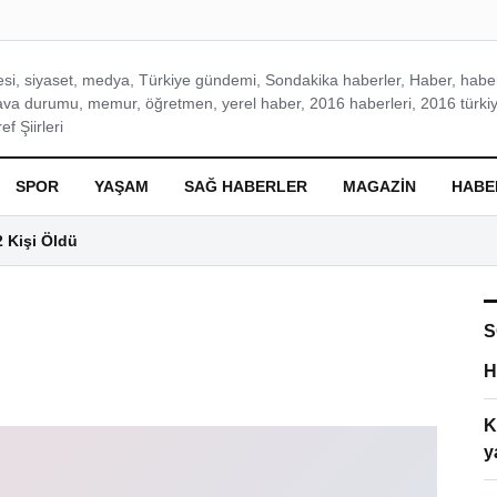
si, siyaset, medya, Türkiye gündemi, Sondakika haberler, Haber, haberl
ava durumu, memur, öğretmen, yerel haber, 2016 haberleri, 2016 türkiy
f Şiirleri
SPOR
YAŞAM
SAĞ HABERLER
MAGAZIN
HABE
2 Kişi Öldü
S
H
K
y