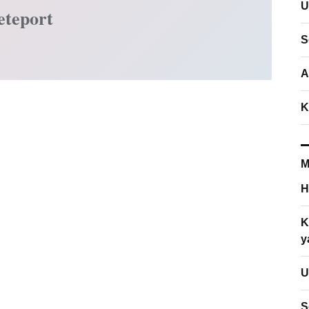
U
eteport
S
A
K
M
H
K
y
U
S