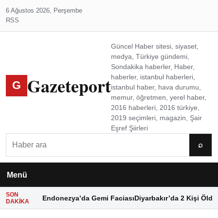
6 Ağustos 2026, Perşembe
RSS
Güncel Haber sitesi, siyaset,
medya, Türkiye gündemi,
Sondakika haberler, Haber,
Gazeteport
haberler, istanbul haberleri,
G
istanbul haber, hava durumu,
memur, öğretmen, yerel haber,
2016 haberleri, 2016 türkiye,
2019 seçimleri, magazin, Şair
Eşref Şiirleri
Ara
⌕
Menü
SON
Endonezya’da Gemi Faciası
Diyarbakır’da 2 Kişi Öldü
DAKIKA