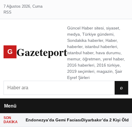
7 Ağustos 2026, Cuma
RSS
Güncel Haber sitesi, siyaset,
medya, Türkiye gündemi,
Sondakika haberler, Haber,
Gazeteport
haberler, istanbul haberleri,
G
istanbul haber, hava durumu,
memur, öğretmen, yerel haber,
2016 haberleri, 2016 türkiye,
2019 seçimleri, magazin, Şair
Eşref Şiirleri
Ara
⌕
Menü
SON
Endonezya’da Gemi Faciası
Diyarbakır’da 2 Kişi Öldü
DAKIKA