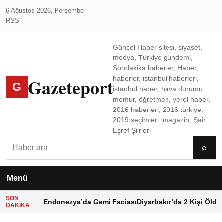
6 Ağustos 2026, Perşembe
RSS
Güncel Haber sitesi, siyaset,
medya, Türkiye gündemi,
Sondakika haberler, Haber,
Gazeteport
haberler, istanbul haberleri,
G
istanbul haber, hava durumu,
memur, öğretmen, yerel haber,
2016 haberleri, 2016 türkiye,
2019 seçimleri, magazin, Şair
Eşref Şiirleri
Ara
⌕
Menü
SON
Endonezya’da Gemi Faciası
Diyarbakır’da 2 Kişi Öldü
DAKIKA